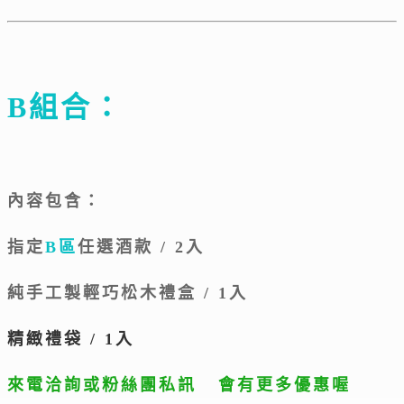
B組合：
內容包含：
指定
B區
任選酒款 / 2入
純手工製輕巧松木禮盒 / 1入
精緻禮袋 / 1入
來電洽詢或粉絲團私訊
會有更多優惠喔