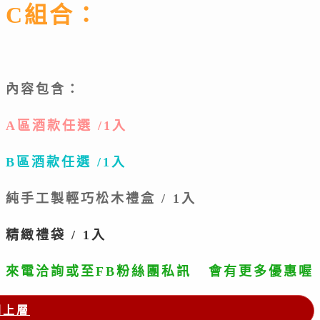
C組合：
內容包含：
A區酒款任選 /1入
B區
酒款任選 /1入
純手工製輕巧松木禮盒 / 1入
精緻禮袋 / 1入
來電洽詢或至FB粉絲團私訊
會有更多優惠喔
回上層